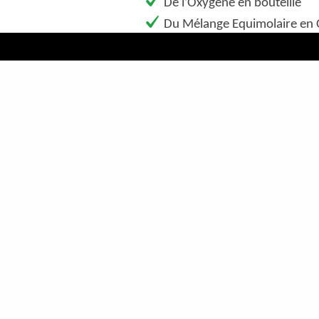
De l’Oxygène en bouteille
Du Mélange Equimolaire en 
Un charriot d’urgence conte
o Des médicaments pour 
o Un aspirateur à mucos
o Un moniteur / défibri
o Un kit d’urgence pou
voie intra-veineuse.
o Un plan dur pour le 
Un nébuliseur pour la réalisa
Du matériel à usage unique p
Un scialytique pour l’aide à l
Des charriots-brancards spéc