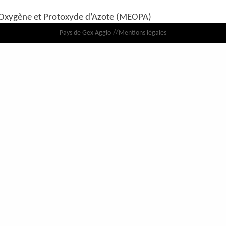
Oxygène et Protoxyde d’Azote (MEOPA)
nant :
Pays de Gex Agglo
Mentions légales
les situations d’urgences telles que l’arrêt cardio-respirat
ités.
llateur d’Urgence de type Lifepak 15.
r la mise en place d’une voie veineuse périphérique et l’
Massage Cardiaque Externe (MCE) en cas de besoin
tion d’aérosols pédiatriques et adultes.
our la prise en charge des sutures.
a réalisation de suture.
ifiques pour les situations d’urgences